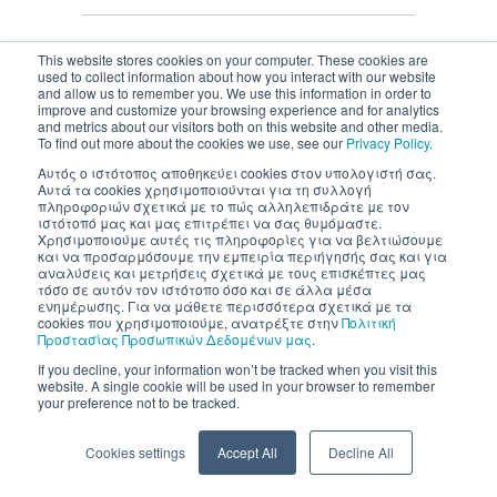
This website stores cookies on your computer. These cookies are
used to collect information about how you interact with our website
and allow us to remember you. We use this information in order to
Inventics A.E. | All rights reserved
improve and customize your browsing experience and for analytics
and metrics about our visitors both on this website and other media.
To find out more about the cookies we use, see our
Privacy Policy
.
Αυτός ο ιστότοπος αποθηκεύει cookies στον υπολογιστή σας.
Αυτά τα cookies χρησιμοποιούνται για τη συλλογή
πληροφοριών σχετικά με το πώς αλληλεπιδράτε με τον
ιστότοπό μας και μας επιτρέπει να σας θυμόμαστε.
Χρησιμοποιούμε αυτές τις πληροφορίες για να βελτιώσουμε
και να προσαρμόσουμε την εμπειρία περιήγησής σας και για
αναλύσεις και μετρήσεις σχετικά με τους επισκέπτες μας
τόσο σε αυτόν τον ιστότοπο όσο και σε άλλα μέσα
ενημέρωσης. Για να μάθετε περισσότερα σχετικά με τα
cookies που χρησιμοποιούμε, ανατρέξτε στην
Πολιτική
Προστασίας Προσωπικών Δεδομένων μας
.
If you decline, your information won’t be tracked when you visit this
website. A single cookie will be used in your browser to remember
your preference not to be tracked.
Cookies settings
Accept All
Decline All