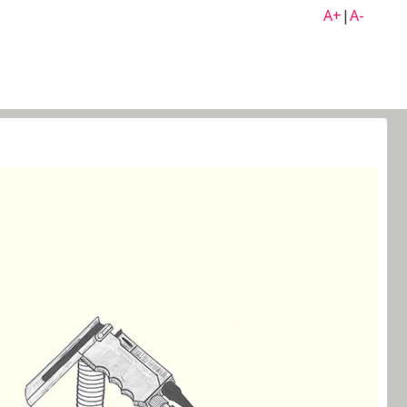
A+
|
A-