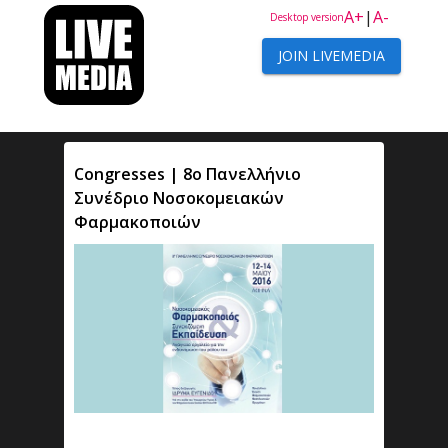
A+
|
A-
Desktop version
JOIN LIVEMEDIA
Congresses | 8ο Πανελλήνιο
Συνέδριο Νοσοκομειακών
Φαρμακοποιών