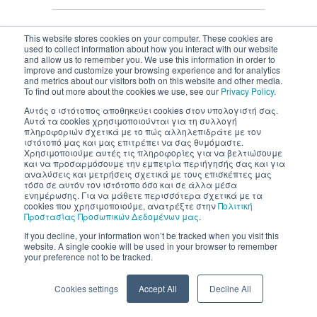
This website stores cookies on your computer. These cookies are
used to collect information about how you interact with our website
and allow us to remember you. We use this information in order to
Inventics A.E. | All rights reserved
improve and customize your browsing experience and for analytics
and metrics about our visitors both on this website and other media.
To find out more about the cookies we use, see our
Privacy Policy
.
Αυτός ο ιστότοπος αποθηκεύει cookies στον υπολογιστή σας.
Αυτά τα cookies χρησιμοποιούνται για τη συλλογή
πληροφοριών σχετικά με το πώς αλληλεπιδράτε με τον
ιστότοπό μας και μας επιτρέπει να σας θυμόμαστε.
Χρησιμοποιούμε αυτές τις πληροφορίες για να βελτιώσουμε
και να προσαρμόσουμε την εμπειρία περιήγησής σας και για
αναλύσεις και μετρήσεις σχετικά με τους επισκέπτες μας
τόσο σε αυτόν τον ιστότοπο όσο και σε άλλα μέσα
ενημέρωσης. Για να μάθετε περισσότερα σχετικά με τα
cookies που χρησιμοποιούμε, ανατρέξτε στην
Πολιτική
Προστασίας Προσωπικών Δεδομένων μας
.
If you decline, your information won’t be tracked when you visit this
website. A single cookie will be used in your browser to remember
your preference not to be tracked.
Cookies settings
Accept All
Decline All