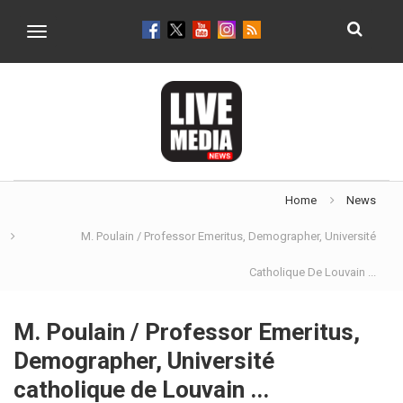
Toggle
navigation
Home
News
M. Poulain / Professor Emeritus, Demographer, Université
Catholique De Louvain ...
M. Poulain / Professor Emeritus,
Demographer, Université
catholique de Louvain ...