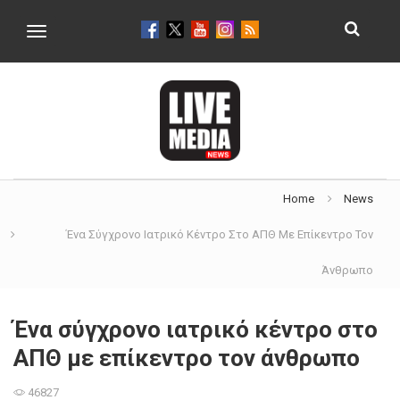
Toggle
navigation
Home
News
Ένα Σύγχρονο Ιατρικό Κέντρο Στο ΑΠΘ Με Επίκεντρο Τον
Άνθρωπο
Ένα σύγχρονο ιατρικό κέντρο στο
ΑΠΘ με επίκεντρο τον άνθρωπο
46827