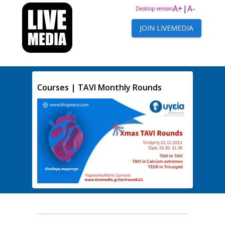
A+
|
A-
Desktop version
JOIN LIVEMEDIA
Courses | TAVI Μonthly Rounds