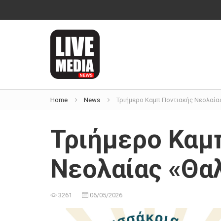
Home
News
Τριήμερο Καμπ Ποντιακής Νεολαία
Τριήμερο Καμ
Νεολαίας «Θα
3261
06/05/2026