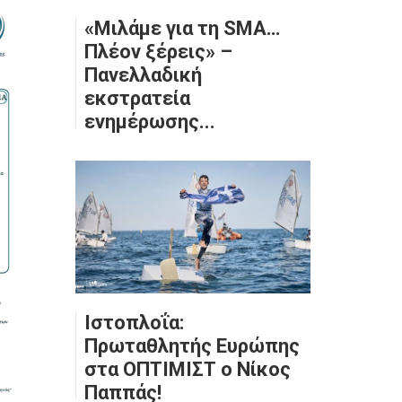
«Μιλάμε για τη SMA…
Πλέον ξέρεις» –
Πανελλαδική
εκστρατεία
ενημέρωσης...
Ιστοπλοΐα:
Πρωταθλητής Ευρώπης
στα ΟΠΤΙΜΙΣΤ ο Νίκος
Παππάς!