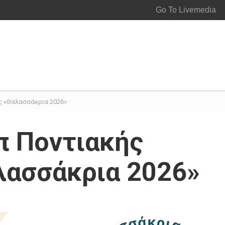
Go To Livemedia
ς «Θαλασσάκρια 2026»
π Ποντιακής
λασσάκρια 2026»