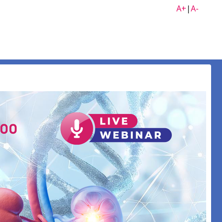
A+
|
A-