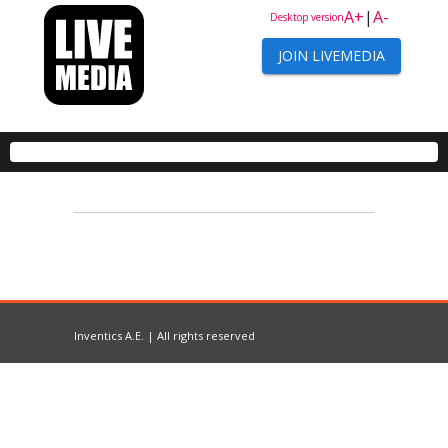
A+
|
A-
Desktop version
JOIN LIVEMEDIA
Inventics A.E. | All rights reserved