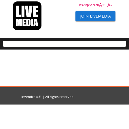
A+
|
A-
Desktop version
JOIN LIVEMEDIA
Inventics A.E. | All rights reserved