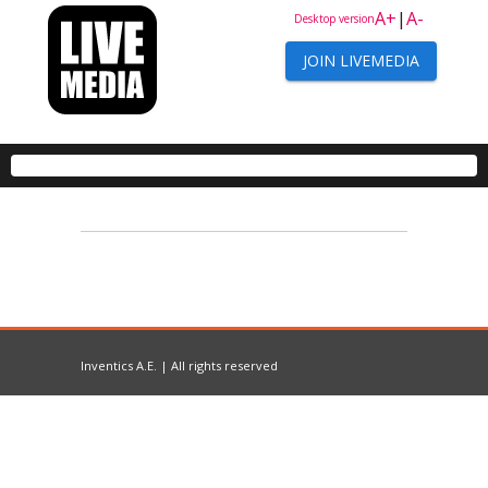
A+
|
A-
Desktop version
JOIN LIVEMEDIA
Inventics A.E. | All rights reserved