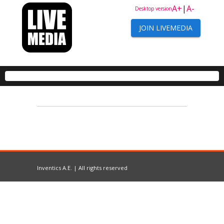
A+
|
A-
Desktop version
JOIN LIVEMEDIA
Inventics A.E. | All rights reserved