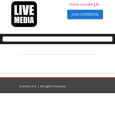
A+
|
A-
Desktop version
JOIN LIVEMEDIA
Inventics A.E. | All rights reserved