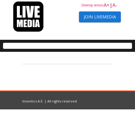
A+
|
A-
Desktop version
JOIN LIVEMEDIA
Inventics A.E. | All rights reserved