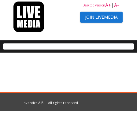
A+
|
A-
Desktop version
JOIN LIVEMEDIA
Inventics A.E. | All rights reserved