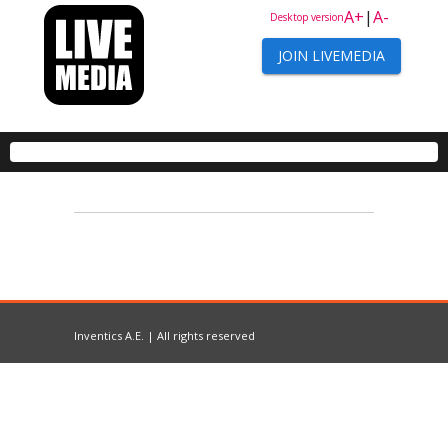
A+
|
A-
Desktop version
JOIN LIVEMEDIA
Inventics A.E. | All rights reserved