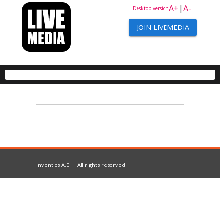
A+
|
A-
Desktop version
JOIN LIVEMEDIA
Inventics A.E. | All rights reserved