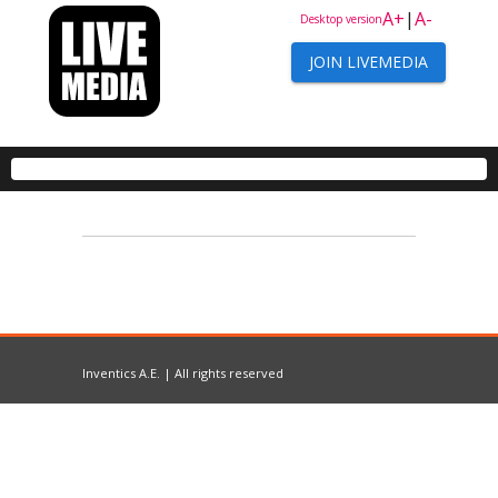
A+
|
A-
Desktop version
JOIN LIVEMEDIA
Inventics A.E. | All rights reserved