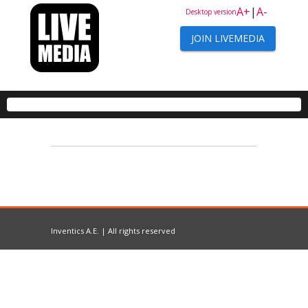
A+
|
A-
Desktop version
JOIN LIVEMEDIA
Inventics A.E. | All rights reserved