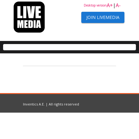
A+
|
A-
Desktop version
JOIN LIVEMEDIA
Inventics A.E. | All rights reserved