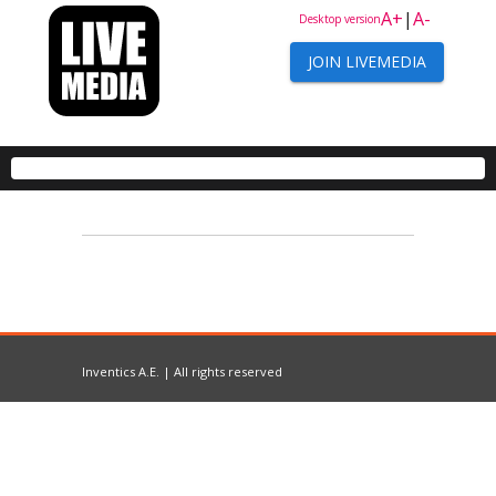
A+
|
A-
Desktop version
JOIN LIVEMEDIA
Inventics A.E. | All rights reserved