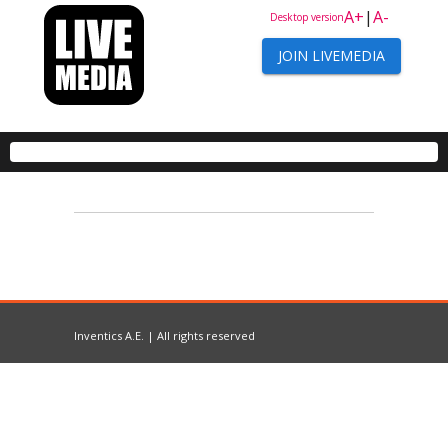
A+
|
A-
Desktop version
JOIN LIVEMEDIA
Inventics A.E. | All rights reserved