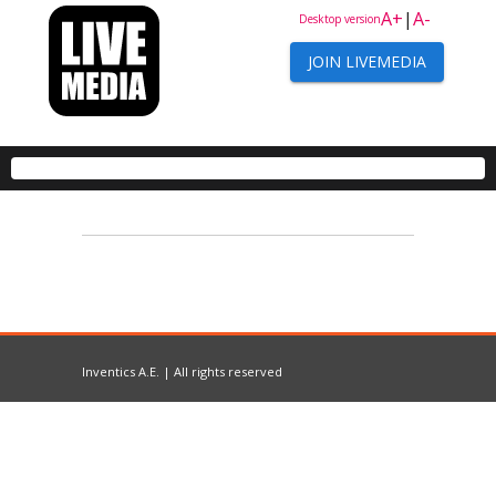
A+
|
A-
Desktop version
JOIN LIVEMEDIA
Inventics A.E. | All rights reserved