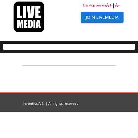
A+
|
A-
Desktop version
JOIN LIVEMEDIA
Inventics A.E. | All rights reserved