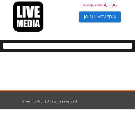
A+
|
A-
Desktop version
JOIN LIVEMEDIA
Inventics A.E. | All rights reserved