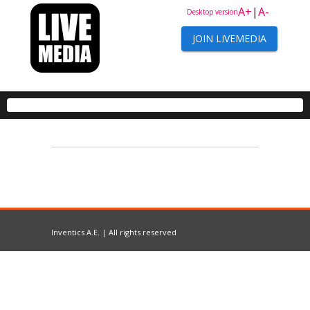
A+
|
A-
Desktop version
JOIN LIVEMEDIA
Inventics A.E. | All rights reserved