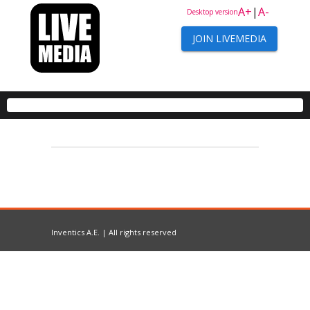
A+
|
A-
Desktop version
JOIN LIVEMEDIA
Inventics A.E. | All rights reserved