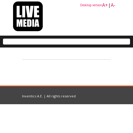
A+
|
A-
Desktop version
Inventics A.E. | All rights reserved