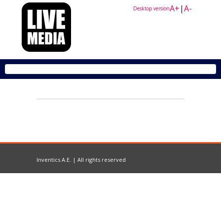
A+
|
A-
Desktop version
Inventics A.E. | All rights reserved