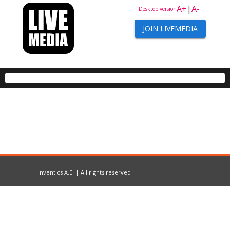
A+
|
A-
Desktop version
JOIN LIVEMEDIA
Inventics A.E. | All rights reserved