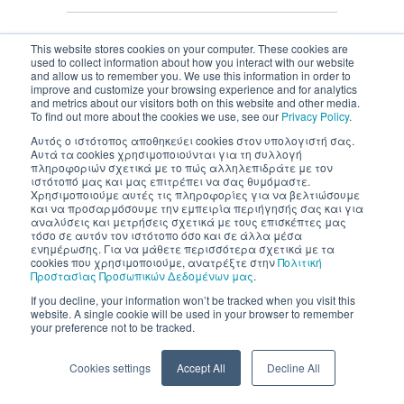
This website stores cookies on your computer. These cookies are
used to collect information about how you interact with our website
and allow us to remember you. We use this information in order to
Inventics A.E. | All rights reserved
improve and customize your browsing experience and for analytics
and metrics about our visitors both on this website and other media.
To find out more about the cookies we use, see our
Privacy Policy
.
Αυτός ο ιστότοπος αποθηκεύει cookies στον υπολογιστή σας.
Αυτά τα cookies χρησιμοποιούνται για τη συλλογή
πληροφοριών σχετικά με το πώς αλληλεπιδράτε με τον
ιστότοπό μας και μας επιτρέπει να σας θυμόμαστε.
Χρησιμοποιούμε αυτές τις πληροφορίες για να βελτιώσουμε
και να προσαρμόσουμε την εμπειρία περιήγησής σας και για
αναλύσεις και μετρήσεις σχετικά με τους επισκέπτες μας
τόσο σε αυτόν τον ιστότοπο όσο και σε άλλα μέσα
ενημέρωσης. Για να μάθετε περισσότερα σχετικά με τα
cookies που χρησιμοποιούμε, ανατρέξτε στην
Πολιτική
Προστασίας Προσωπικών Δεδομένων μας
.
If you decline, your information won’t be tracked when you visit this
website. A single cookie will be used in your browser to remember
your preference not to be tracked.
Cookies settings
Accept All
Decline All