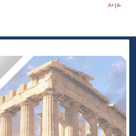
A+
|
A-