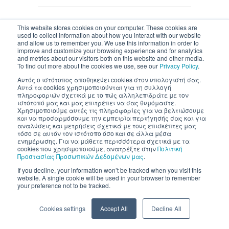
This website stores cookies on your computer. These cookies are
used to collect information about how you interact with our website
and allow us to remember you. We use this information in order to
Inventics A.E. | All rights reserved
improve and customize your browsing experience and for analytics
and metrics about our visitors both on this website and other media.
To find out more about the cookies we use, see our
Privacy Policy
.
Αυτός ο ιστότοπος αποθηκεύει cookies στον υπολογιστή σας.
Αυτά τα cookies χρησιμοποιούνται για τη συλλογή
πληροφοριών σχετικά με το πώς αλληλεπιδράτε με τον
ιστότοπό μας και μας επιτρέπει να σας θυμόμαστε.
Χρησιμοποιούμε αυτές τις πληροφορίες για να βελτιώσουμε
και να προσαρμόσουμε την εμπειρία περιήγησής σας και για
αναλύσεις και μετρήσεις σχετικά με τους επισκέπτες μας
τόσο σε αυτόν τον ιστότοπο όσο και σε άλλα μέσα
ενημέρωσης. Για να μάθετε περισσότερα σχετικά με τα
cookies που χρησιμοποιούμε, ανατρέξτε στην
Πολιτική
Προστασίας Προσωπικών Δεδομένων μας
.
If you decline, your information won’t be tracked when you visit this
website. A single cookie will be used in your browser to remember
your preference not to be tracked.
Cookies settings
Accept All
Decline All