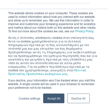
This website stores cookies on your computer. These cookies are
used to collect information about how you interact with our website
and allow us to remember you. We use this information in order to
Inventics A.E. | All rights reserved
improve and customize your browsing experience and for analytics
and metrics about our visitors both on this website and other media.
To find out more about the cookies we use, see our
Privacy Policy
.
Αυτός ο ιστότοπος αποθηκεύει cookies στον υπολογιστή σας.
Αυτά τα cookies χρησιμοποιούνται για τη συλλογή
πληροφοριών σχετικά με το πώς αλληλεπιδράτε με τον
ιστότοπό μας και μας επιτρέπει να σας θυμόμαστε.
Χρησιμοποιούμε αυτές τις πληροφορίες για να βελτιώσουμε
και να προσαρμόσουμε την εμπειρία περιήγησής σας και για
αναλύσεις και μετρήσεις σχετικά με τους επισκέπτες μας
τόσο σε αυτόν τον ιστότοπο όσο και σε άλλα μέσα
ενημέρωσης. Για να μάθετε περισσότερα σχετικά με τα
cookies που χρησιμοποιούμε, ανατρέξτε στην
Πολιτική
Προστασίας Προσωπικών Δεδομένων μας
.
If you decline, your information won’t be tracked when you visit this
website. A single cookie will be used in your browser to remember
your preference not to be tracked.
Cookies settings
Accept All
Decline All