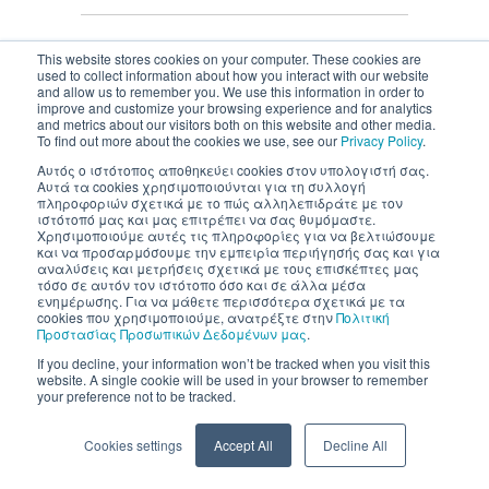
This website stores cookies on your computer. These cookies are
used to collect information about how you interact with our website
and allow us to remember you. We use this information in order to
Inventics A.E. | All rights reserved
improve and customize your browsing experience and for analytics
and metrics about our visitors both on this website and other media.
To find out more about the cookies we use, see our
Privacy Policy
.
Αυτός ο ιστότοπος αποθηκεύει cookies στον υπολογιστή σας.
Αυτά τα cookies χρησιμοποιούνται για τη συλλογή
πληροφοριών σχετικά με το πώς αλληλεπιδράτε με τον
ιστότοπό μας και μας επιτρέπει να σας θυμόμαστε.
Χρησιμοποιούμε αυτές τις πληροφορίες για να βελτιώσουμε
και να προσαρμόσουμε την εμπειρία περιήγησής σας και για
αναλύσεις και μετρήσεις σχετικά με τους επισκέπτες μας
τόσο σε αυτόν τον ιστότοπο όσο και σε άλλα μέσα
ενημέρωσης. Για να μάθετε περισσότερα σχετικά με τα
cookies που χρησιμοποιούμε, ανατρέξτε στην
Πολιτική
Προστασίας Προσωπικών Δεδομένων μας
.
If you decline, your information won’t be tracked when you visit this
website. A single cookie will be used in your browser to remember
your preference not to be tracked.
Cookies settings
Accept All
Decline All