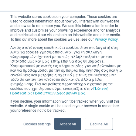
This website stores cookies on your computer. These cookies are
used to collect information about how you interact with our website
and allow us to remember you. We use this information in order to
Inventics A.E. | All rights reserved
improve and customize your browsing experience and for analytics
and metrics about our visitors both on this website and other media.
To find out more about the cookies we use, see our
Privacy Policy
.
Αυτός ο ιστότοπος αποθηκεύει cookies στον υπολογιστή σας.
Αυτά τα cookies χρησιμοποιούνται για τη συλλογή
πληροφοριών σχετικά με το πώς αλληλεπιδράτε με τον
ιστότοπό μας και μας επιτρέπει να σας θυμόμαστε.
Χρησιμοποιούμε αυτές τις πληροφορίες για να βελτιώσουμε
και να προσαρμόσουμε την εμπειρία περιήγησής σας και για
αναλύσεις και μετρήσεις σχετικά με τους επισκέπτες μας
τόσο σε αυτόν τον ιστότοπο όσο και σε άλλα μέσα
ενημέρωσης. Για να μάθετε περισσότερα σχετικά με τα
cookies που χρησιμοποιούμε, ανατρέξτε στην
Πολιτική
Προστασίας Προσωπικών Δεδομένων μας
.
If you decline, your information won’t be tracked when you visit this
website. A single cookie will be used in your browser to remember
your preference not to be tracked.
Cookies settings
Accept All
Decline All