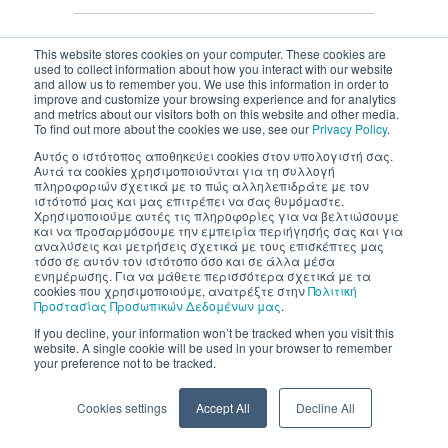
This website stores cookies on your computer. These cookies are
used to collect information about how you interact with our website
and allow us to remember you. We use this information in order to
Inventics A.E. | All rights reserved
improve and customize your browsing experience and for analytics
and metrics about our visitors both on this website and other media.
To find out more about the cookies we use, see our
Privacy Policy
.
Αυτός ο ιστότοπος αποθηκεύει cookies στον υπολογιστή σας.
Αυτά τα cookies χρησιμοποιούνται για τη συλλογή
πληροφοριών σχετικά με το πώς αλληλεπιδράτε με τον
ιστότοπό μας και μας επιτρέπει να σας θυμόμαστε.
Χρησιμοποιούμε αυτές τις πληροφορίες για να βελτιώσουμε
και να προσαρμόσουμε την εμπειρία περιήγησής σας και για
αναλύσεις και μετρήσεις σχετικά με τους επισκέπτες μας
τόσο σε αυτόν τον ιστότοπο όσο και σε άλλα μέσα
ενημέρωσης. Για να μάθετε περισσότερα σχετικά με τα
cookies που χρησιμοποιούμε, ανατρέξτε στην
Πολιτική
Προστασίας Προσωπικών Δεδομένων μας
.
If you decline, your information won’t be tracked when you visit this
website. A single cookie will be used in your browser to remember
your preference not to be tracked.
Cookies settings
Accept All
Decline All