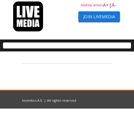
A+
|
A-
Desktop version
JOIN LIVEMEDIA
Inventics A.E. | All rights reserved