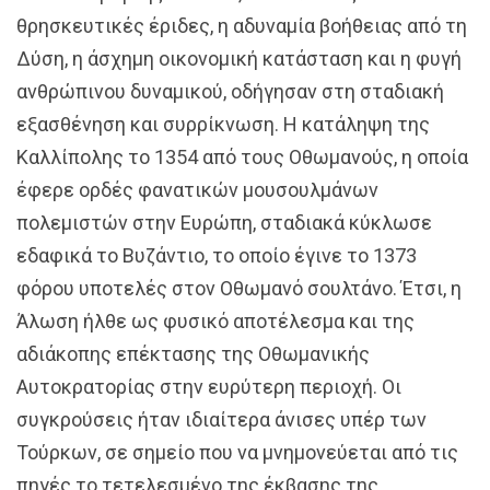
θρησκευτικές έριδες, η αδυναμία βοήθειας από τη
Δύση, η άσχημη οικονομική κατάσταση και η φυγή
ανθρώπινου δυναμικού, οδήγησαν στη σταδιακή
εξασθένηση και συρρίκνωση. Η κατάληψη της
Καλλίπολης το 1354 από τους Οθωμανούς, η οποία
έφερε ορδές φανατικών μουσουλμάνων
πολεμιστών στην Ευρώπη, σταδιακά κύκλωσε
εδαφικά το Βυζάντιο, το οποίο έγινε το 1373
φόρου υποτελές στον Οθωμανό σουλτάνο. Έτσι, η
Άλωση ήλθε ως φυσικό αποτέλεσμα και της
αδιάκοπης επέκτασης της Οθωμανικής
Αυτοκρατορίας στην ευρύτερη περιοχή. Οι
συγκρούσεις ήταν ιδιαίτερα άνισες υπέρ των
Τούρκων, σε σημείο που να μνημονεύεται από τις
πηγές το τετελεσμένο της έκβασης της