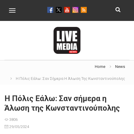
Toggle
navigation
Home
News
Η Πόλις Εάλω: Σαν Σήμερα Η Άλωση Της Κωνσταντινούπολης
Η Πόλις Εάλω: Σαν σήμερα η
Άλωση της Κωνσταντινούπολης
3806
29/05/2024